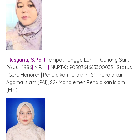
|Rusyanti, S.Pd. I
Tempat Tangga Lahir : Gunung Sari,
26 Juli 1986
|
NIP. –
|
NUPTK : 9058764665300033
|
Status
: Guru Honorer | Pendidikan Terakhir : S1- Pendidikan
Agama Islam (PAI), S2- Manajemen Pendidikan Islam
(MPI)
|