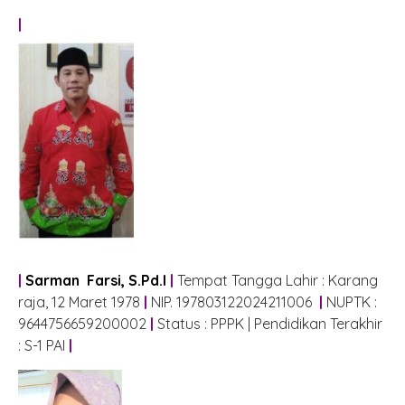
|
|
Sarman Farsi, S.Pd.I
|
Tempat Tangga Lahir : Karang
raja, 12 Maret 1978
|
NIP. 197803122024211006
|
NUPTK :
9644756659200002
|
Status : PPPK | Pendidikan Terakhir
: S-1 PAI
|