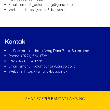
Email : sman5_bdlampung@yahoo.co.id
Website : https://sman5-bdl.sch.id
Kontak
Jl. Soekarno - Hatta, Way Dadi Baru, Sukarame
Phone: (0721) 564-1728
Fax: (0721) 564-1728
Email: sman5_bdlampung@yahoo.co.id
Website: https://sman5-bdl.sch.id/
SMA NEGERI 5 BANDAR LAMPUNG