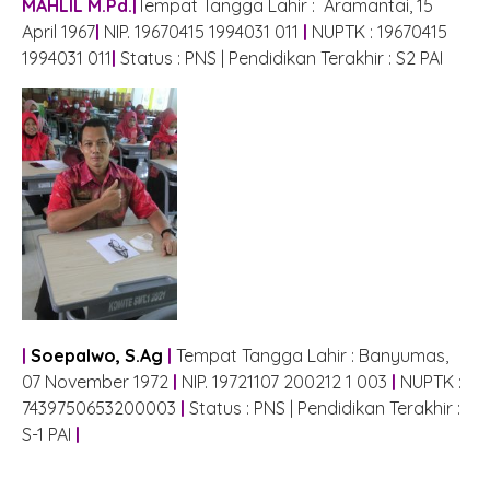
MAHLIL M.Pd.|
Tempat Tangga Lahir : Aramantai, 15
April 1967
|
NIP. 19670415 1994031 011
|
NUPTK : 19670415
1994031 011
|
Status : PNS | Pendidikan Terakhir : S2 PAI
|
Soepalwo, S.Ag
|
Tempat Tangga Lahir : Banyumas,
07 November 1972
|
NIP. 19721107 200212 1 003
|
NUPTK :
7439750653200003
|
Status : PNS | Pendidikan Terakhir :
S-1 PAI
|