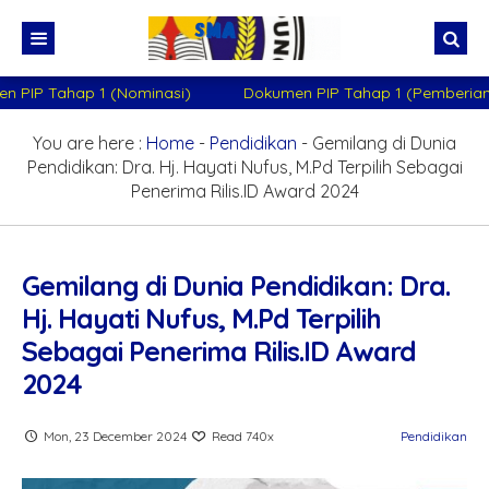
ahap 1 (Nominasi)
Dokumen PIP Tahap 1 (Pemberian)
Untu
Beranda
PPID
You are here :
Home
-
Pendidikan
-
Gemilang di Dunia
Pendidikan: Dra. Hj. Hayati Nufus, M.Pd Terpilih Sebagai
PROFIL SEKOLAH
Penerima Rilis.ID Award 2024
GURU DAN STAFF
Sejarah
INFORMASI SEKOLAH
Visi Misi Sekolah
Kepala Sekolah
Gemilang di Dunia Pendidikan: Dra.
Hj. Hayati Nufus, M.Pd Terpilih
GALERY SEKOLAH
Struktur Organisasi
Wakil Kepala Sekolah
Kesiswaan
Sebagai Penerima Rilis.ID Award
Dewan Guru
Kurikulum
Ekstrakurikuler
2024
Staff Tata Usaha
Sarana Prasarana
Pendidikan Agama
Persisma
PPDB 2021-2022
T.P. 2020-2021
Mon, 23 December 2024
Read 740x
Pendidikan
Komite Sekolah
PKn
RADIO GEMA 5
PTS Ganjil
T.P. 2021/2022