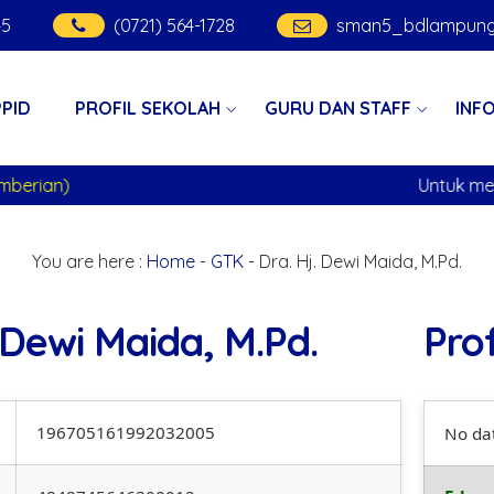
45
(0721) 564-1728
sman5_bdlampung
PPID
PROFIL SEKOLAH
GURU DAN STAFF
INF
berian)
Untuk menjaga kondusifitas maka kepada si
You are here :
Home
-
GTK
-
Dra. Hj. Dewi Maida, M.Pd.
 Dewi Maida, M.Pd.
Prof
196705161992032005
No da