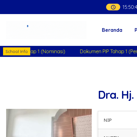
15
:
50
:
Beranda
en PIP Tahap 1 (Nominasi)
Dokumen PIP Tahap 1 (Pem
School Info
Dra. Hj.
NIP