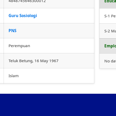
4848745646300012
Educa
Guru Sosiologi
S-1 Pe
PNS
S-2 M
Perempuan
Emplo
Teluk Betung, 16 May 1967
No da
Islam