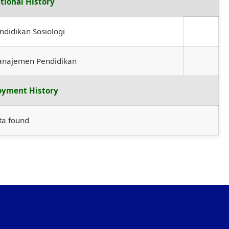
tional History
ndidikan Sosiologi
anajemen Pendidikan
yment History
ta found