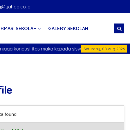
@yahoo.co.id
ORMASI SEKOLAH
GALERY SEKOLAH
swa-siswi dilarang melakukan konvoi mengendara
Saturday, 08 Aug 2026
ile
ta found