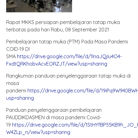
Rapat MKKS persiapan pembelajaran tatap muka
terbatas pada hari Rabu, 08 September 2021
Pembelajaran tatap muka (PTM) Pada Masa Pandemi
COID-19 DI
SMA
https://drive.google.com/file/d/1lnaJQjIu4O4-
FxdtQRKhobvAcvEORZJT/view?usp=sharing
Rangkuman panduan penyelenggaraan tatap muka di
masa
pandemi
https://drive.google.com/file/d/19iPq9W940B
usp=sharing
Panduan penyelenggaraan pembelajaran
PAUDDIKDASMEN di masa pandemi Covid-
19
https://drive.google.com/file/d/1StHYfBP55KB9h_J
W4ZLp_n/view?usp=sharing