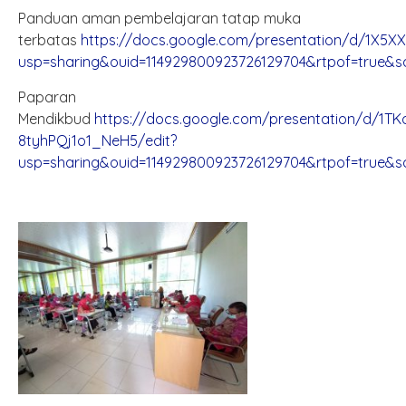
Panduan aman pembelajaran tatap muka
terbatas
https://docs.google.com/presentation/d/1X
usp=sharing&ouid=114929800923726129704&rtpof=true&s
Paparan
Mendikbud
https://docs.google.com/presentation/d/1T
8tyhPQj1o1_NeH5/edit?
usp=sharing&ouid=114929800923726129704&rtpof=true&s