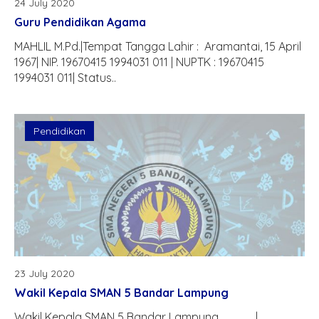
Bahasa Indonesia
PTS Genap
PTS Ganjil
24 July 2020
Guru Pendidikan Agama
Matematika
PAS Ganjil (Simulasi)
PTS Genap
MAHLIL M.Pd.|Tempat Tangga Lahir : Aramantai, 15 April
Sejarah
PAS Ganjil
PAS Ganjil
1967| NIP. 19670415 1994031 011 | NUPTK : 19670415
1994031 011| Status..
Bahasa Inggris
Kelas X
PAS Genap
Kelulusan
MIPA
Kelas XI
LPHBSP [LUS]
Pendidikan
Fisika
IPS
Kelas XII
PHBSP [US]
Kimia
Ekonomi
Pendidikan Jasmani
Kelulusan
Biologi
Sosiologi
Seni Budaya
Geografi
TIK/BTIK/Informatika
Bimbingan Konseling
23 July 2020
Wakil Kepala SMAN 5 Bandar Lampung
Wakil Kepala SMAN 5 Bandar Lampung |