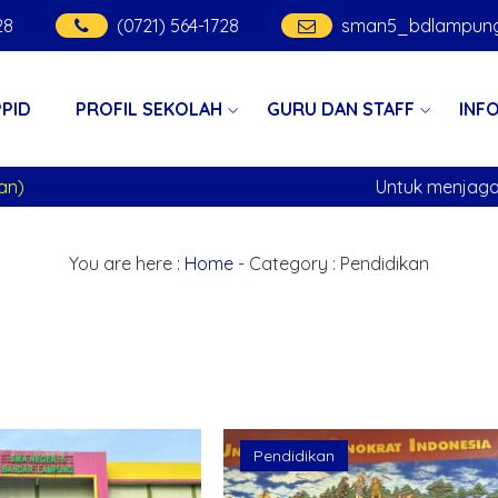
29
(0721) 564-1728
sman5_bdlampung
PPID
PROFIL SEKOLAH
GURU DAN STAFF
INF
 menjaga kondusifitas maka kepada siswa-siswi 
You are here :
Home
- Category :
Pendidikan
Pendidikan