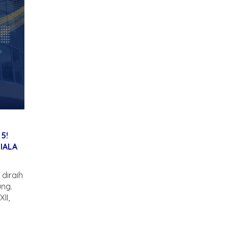
5!
PIALA
diraih
ng.
II,