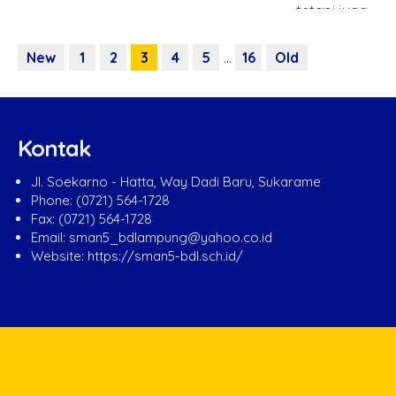
tetapi juga..
New
1
2
3
4
5
…
16
Old
Kontak
Jl. Soekarno - Hatta, Way Dadi Baru, Sukarame
Phone: (0721) 564-1728
Fax: (0721) 564-1728
Email: sman5_bdlampung@yahoo.co.id
Website: https://sman5-bdl.sch.id/