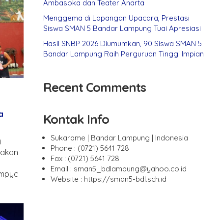
Ambasoka dan Teater Anarta
Menggema di Lapangan Upacara, Prestasi
Siswa SMAN 5 Bandar Lampung Tuai Apresiasi
Hasil SNBP 2026 Diumumkan, 90 Siswa SMAN 5
Bandar Lampung Raih Perguruan Tinggi Impian
Recent Comments
a
Kontak Info
Sukarame | Bandar Lampung | Indonesia
i
Phone : (0721) 5641 728
gakan
Fax : (0721) 5641 728
Email : sman5_bdlampung@yahoo.co.id
ympyc
Website : https://sman5-bdl.sch.id