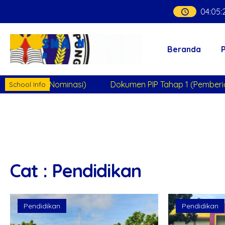
04
:
05
:
Beranda
 1 (Nominasi)
Dokumen PIP Tahap 1 (Pemberian)
Untuk
School Info
Cat : Pendidikan
Pendidikan
Pendidikan