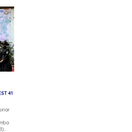
ST 41
inar
omba
)..