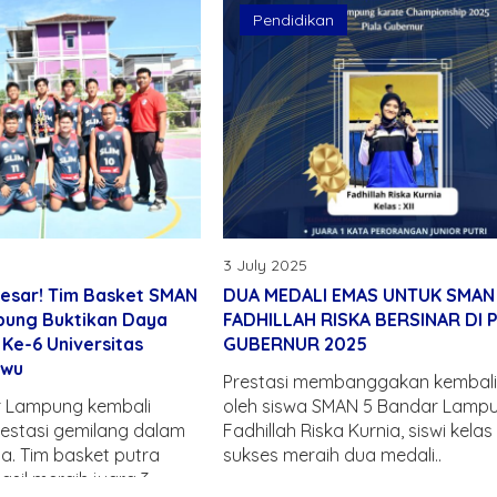
Pendidikan
3 July 2025
esar! Tim Basket SMAN
DUA MEDALI EMAS UNTUK SMAN 
pung Buktikan Daya
FADHILLAH RISKA BERSINAR DI 
 Ke-6 Universitas
GUBERNUR 2025
ewu
Prestasi membanggakan kembali 
 Lampung kembali
oleh siswa SMAN 5 Bandar Lampu
estasi gemilang dalam
Fadhillah Riska Kurnia, siswi kelas X
a. Tim basket putra
sukses meraih dua medali..
asil meraih juara 3..