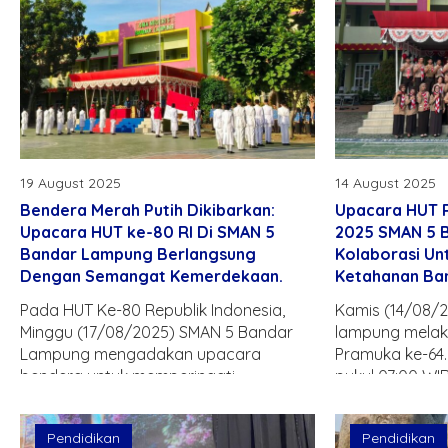
19 August 2025
14 August 2025
Bendera Merah Putih Dikibarkan:
Upacara HUT 
Upacara HUT ke-80 RI Di SMAN 5
2025 SMAN 5 
Bandar Lampung Berlangsung
Kolaborasi U
Dengan Semangat Kemerdekaan.
Ketahanan Ba
Pada HUT Ke-80 Republik Indonesia,
Kamis (14/08/
Minggu (17/08/2025) SMAN 5 Bandar
lampung melak
Lampung mengadakan upacara
Pramuka ke-64. 
bendera untuk memperingati
pukul 07:00 WIB
kemerdekaan sekaligus menumbuhkan
rasa..
Pendidikan
Pendidikan