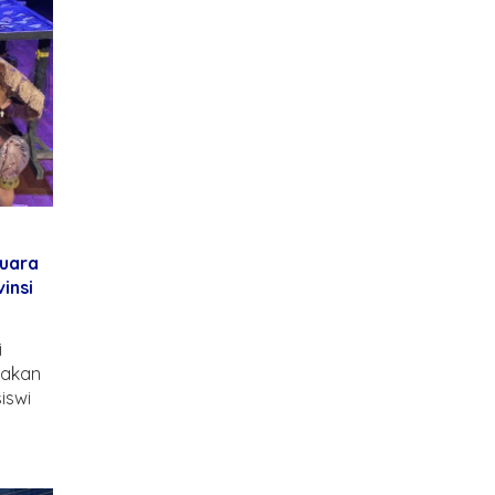
Juara
insi
i
gakan
iswi