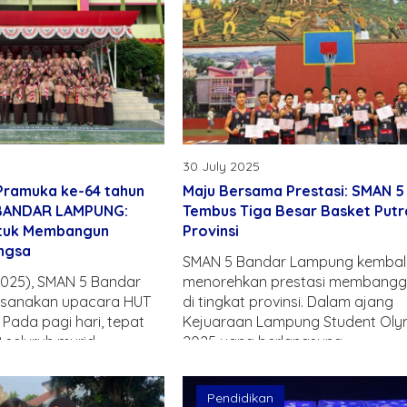
30 July 2025
Pramuka ke-64 tahun
Maju Bersama Prestasi: SMAN 5
BANDAR LAMPUNG:
Tembus Tiga Besar Basket Putr
ntuk Membangun
Provinsi
ngsa
SMAN 5 Bandar Lampung kembal
2025), SMAN 5 Bandar
menorehkan prestasi membang
sanakan upacara HUT
di tingkat provinsi. Dalam ajang
Pada pagi hari, tepat
Kejuaraan Lampung Student Ol
 seluruh murid..
2025 yang berlangsung..
Pendidikan