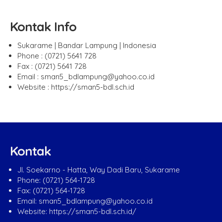
Kontak Info
Sukarame | Bandar Lampung | Indonesia
Phone : (0721) 5641 728
Fax : (0721) 5641 728
Email : sman5_bdlampung@yahoo.co.id
Website : https://sman5-bdl.sch.id
Kontak
Jl. Soekarno - Hatta, Way Dadi Baru, Sukarame
Phone: (0721) 564-1728
Fax: (0721) 564-1728
Email: sman5_bdlampung@yahoo.co.id
Website: https://sman5-bdl.sch.id/